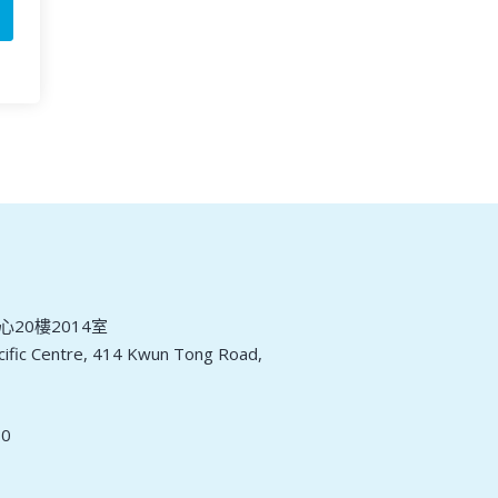
20樓2014室
ific Centre, 414 Kwun Tong Road,
30