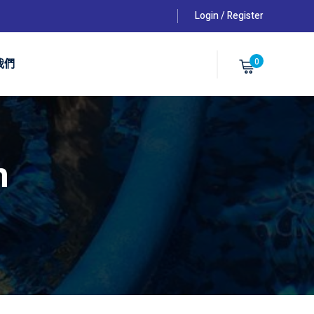
Login / Register
0
我們
n